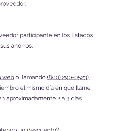
proveedor.
oveedor participante en los Estados
 sus ahorros.
io web
o llamando
(800) 290-0523
),
miembro el mismo día en que llame
 en aproximadamente 2 a 3 días
 obtengo un descuento?