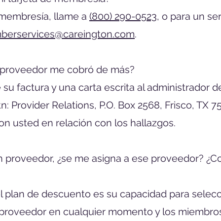
e membresía, llame a
(800) 290-0523
, o para un se
erservices@careington.com
.
el proveedor me cobró de más?
su factura y una carta escrita al administrador d
tn: Provider Relations, P.O. Box 2568, Frisco, TX 7
n usted en relación con los hallazgos.
n proveedor, ¿se me asigna a ese proveedor? ¿
del plan de descuento es su capacidad para selec
e proveedor en cualquier momento y los miembro