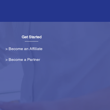
Get Started
> Become an Affiliate
> Become a Partner