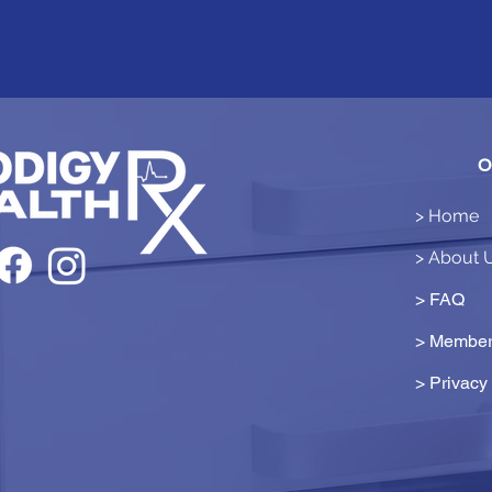
O
> Home
> About 
> FAQ
> Member
>
Privacy 