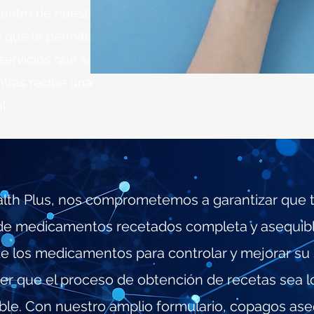
entro de nuestros
 que le permite
 servicios que se
ntras recibe una
l.
alth Plus, nos comprometemos a garantizar que 
de medicamentos recetados completa y asequib
de los medicamentos para controlar y mejorar su 
er que el proceso de obtención de recetas sea l
ble. Con nuestro amplio formulario, copagos ase