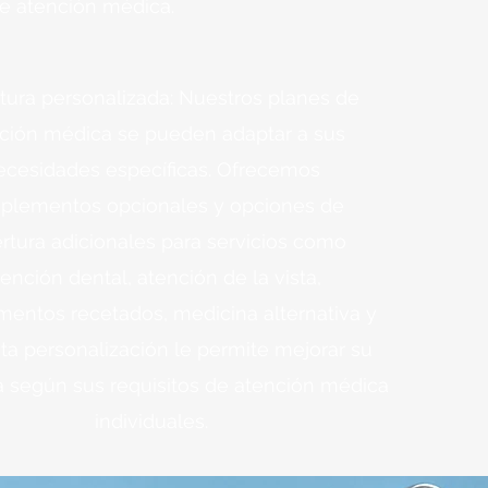
e atención médica.
tura personalizada: Nuestros planes de
ción médica se pueden adaptar a sus
ecesidades específicas. Ofrecemos
plementos opcionales y opciones de
rtura adicionales para servicios como
ención dental, atención de la vista,
entos recetados, medicina alternativa y
ta personalización le permite mejorar su
a según sus requisitos de atención médica
individuales.