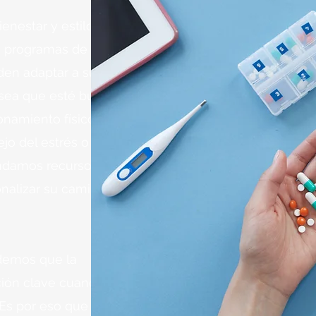
enestar y estilo de vida: ofrecemos
 programas de bienestar y estilo de
en adaptar a sus objetivos de salud
 sea que esté buscando orientación
namiento físico, apoyo nutricional,
jo del estrés o programas para dejar
indamos recursos y opciones para
nalizar su camino hacia el bienestar.
demos que la
ción clave cuando
 Es por eso que