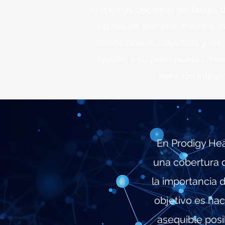
ofrecemos opciones rentables d
planes de atención médica, lo
seleccionar la cobertura y los
ajustan a su presupuesto mie
atención integra
En Prodigy He
una cobertura 
la importancia 
objetivo es hac
asequible posi