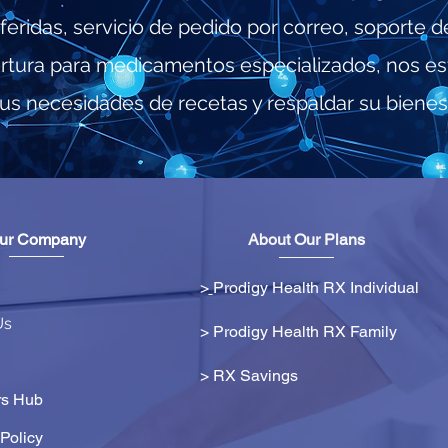
feridas, servicio de pedido por correo, soporte d
ertura para medicamentos especializados, nos e
sus necesidades de recetas y respaldar su bienes
ur Company
About Our Plans
>
Prodigy Health RX Individual
Us
> Prodigy Health RX Family
>
RX Savings
s Hub
Policy