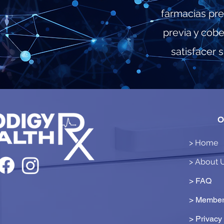
farmacias pre
previa y cob
satisfacer 
O
> Home
> About 
> FAQ
> Member
>
Privacy 