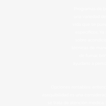
Programas de bi
una variedad de
vida que se pued
específicos. Ya
sobre acondicio
técnicas de mane
de fumar, br
ayudarlo a perso
Opciones rentables: enten
asequibilidad es una considera
se trata de atención médica.