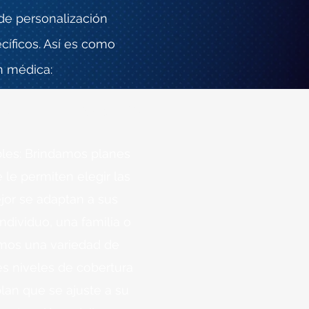
de personalización
cíficos. Así es como
n médica:
for Your Dynamic
bles: Brindamos planes
 le permiten elegir las
or se adaptan a sus
ndividuo, una familia o
mos una variedad de
s niveles de cobertura
plan que se ajuste a su