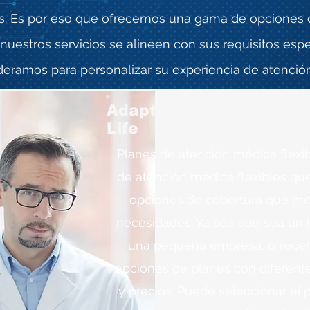
s. Es por eso que ofrecemos una gama de opciones 
nuestros servicios se alineen con sus requisitos espe
eramos para personalizar su experiencia de atenció
Adaptable Health Plans 
Life
Planes de atención médica flexi
de atención médica flexibles que
opciones de cobertura que mej
necesidades. Ya sea que sea un i
una pequeña empresa, ofrece
opciones de planes con diferente
y precios. Puede seleccionar el 