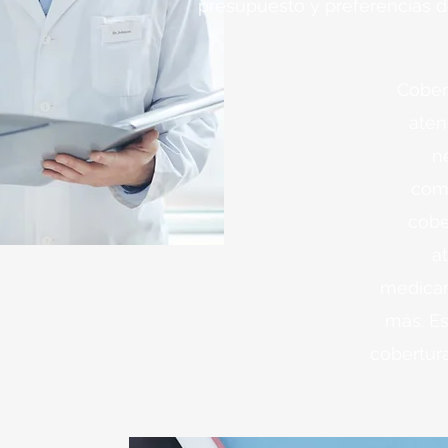
presupuesto y preferencias d
Cober
aten
n
com
cobe
at
medicam
más. Es
cobertur